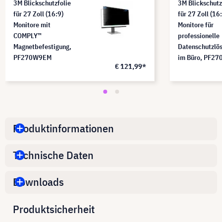
3M Blickschutzfolie
3M Blickschutz
für 27 Zoll (16:9)
für 27 Zoll (16
Monitore mit
Monitore für
COMPLY™
professionelle
Magnetbefestigung,
Datenschutzlö
PF270W9EM
im Büro, PF2
€ 121,99*
Produktinformationen
Technische Daten
Downloads
Produktsicherheit