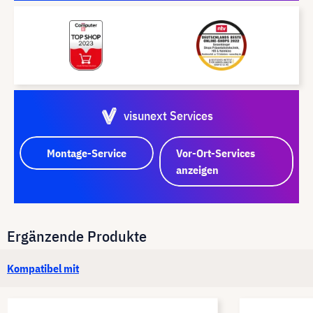
visunext Services
Montage-Service
Vor-Ort-Services
anzeigen
Ergänzende Produkte
Kompatibel mit