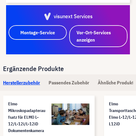
visunext Services
Montage-Service
Vor-Ort-Services
anzeigen
Ergänzende Produkte
Herstellerzubehör
Passendes Zubehör
Ähnliche Produkte
Elmo
Elmo
Mikroskopadapterau
Transporttasch
fsatz für ELMO L-
Elmo L-12/L-12
12/L-12i/L-12iD
L12iD
Dokumentenkamera