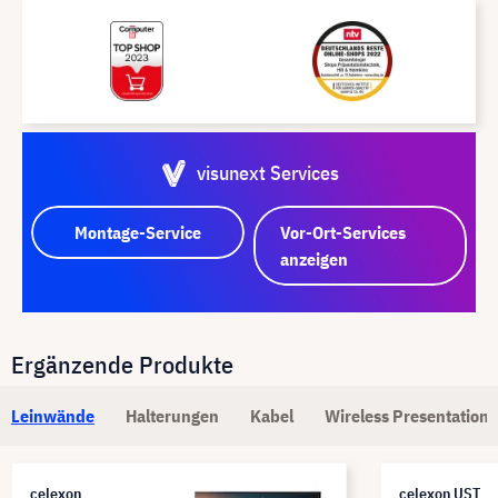
visunext Services
Montage-Service
Vor-Ort-Services
anzeigen
Ergänzende Produkte
Leinwände
Halterungen
Kabel
Wireless Presentation
celexon
celexon UST