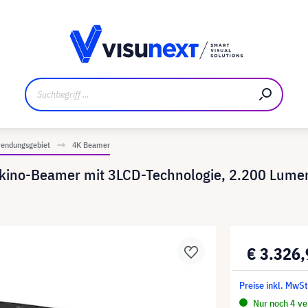
ler
Referenzkunden
Jobs und Karriere
Downloads un
endungsgebiet
4K Beamer
ino-Beamer mit 3LCD-Technologie, 2.200 Lumen
€ 3.326
Preise inkl. MwS
Nur noch 4 ver