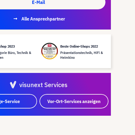
E-Mail
Alle Ansprechpartner
Shop 2023
Beste Online-Shops 2022
gorie Büro, Technik &
Präsentationstechnik, HiFi &
en
Heimkino
visunext Services
e-Service
Vor-Ort-Services anzeigen