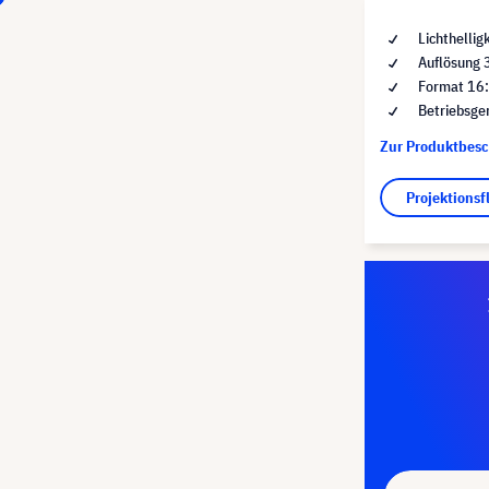
Lichthellig
Auflösung 
Format 16
Betriebsge
Zur Produktbes
Projektions