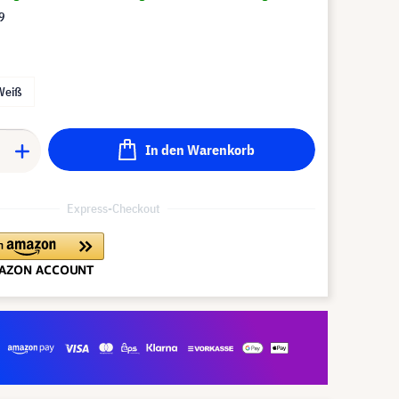
9
Weiß
In den Warenkorb
Express-Checkout