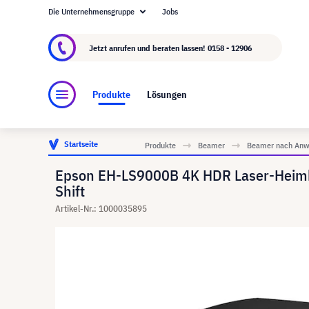
Die Unternehmensgruppe
Jobs
Über visunext.at
Die visunext Group
Herstel
Jetzt anrufen und beraten lassen!
0158 - 12906
Produkte
Lösungen
Startseite
Produkte
Beamer
Beamer nach Anw
Epson EH-LS9000B 4K HDR Laser-Heimk
Shift
Artikel-Nr.: 1000035895