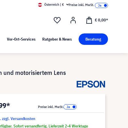
Österreich | €
Preise inkl. MwSt.
d Pressekit
Kunst bei visunext
€ 0,00*
Vor-Ort-Services
Ratgeber & News
Beratung
 und motorisiertem Lens
,99*
Preise inkl. MwSt.
t. zzgl. Versandkosten
fügbar. Sofort versandfertig. Lieferzeit 2-4 Werktage