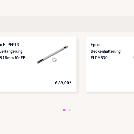
n ELPFP13
Epson
verlängerung
Deckenhalterung
918mm für EB-
ELPMB30
€ 69,00*