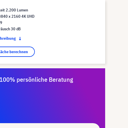
keit 2.200 Lumen
3840 x 2160 4K UHD
:9
räusch 30 dB
chreibung
fläche berechnen
100% persönliche Beratung