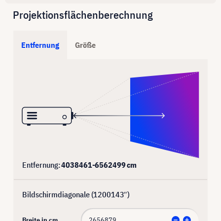
Projektionsflächenberechnung
Entfernung
Größe
Entfernung:
4038461
-
6562499
cm
Bildschirmdiagonale (
1200143
″)
Breite in cm