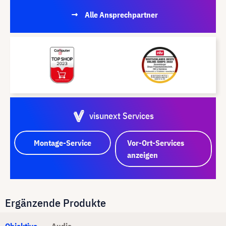
Alle Ansprechpartner
visunext Services
Montage-Service
Vor-Ort-Services
anzeigen
Ergänzende Produkte
Objektive
Audio