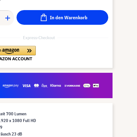
In den Warenkorb
Express-Checkout
gkeit 700 Lumen
1920 x 1080 Full HD
:9
räusch 23 dB