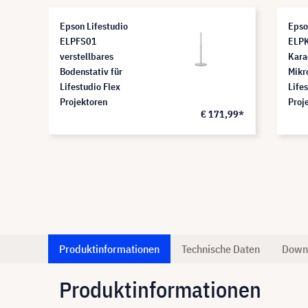
Epson Lifestudio
Epso
ELPFS01
ELPK
verstellbares
Kara
Bodenstativ für
Mikr
Lifestudio Flex
Life
Projektoren
Proj
€ 171,99*
Produktinformationen
Technische Daten
Down
Produktinformationen