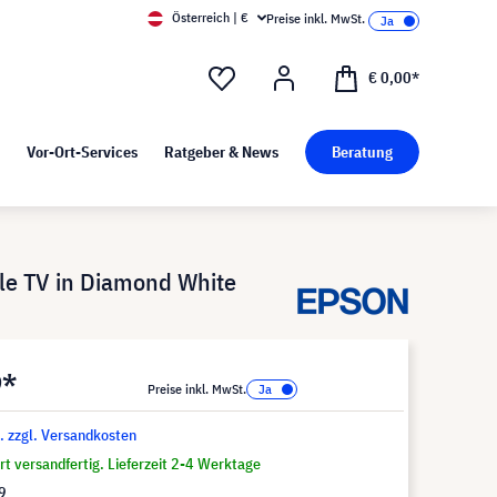
Österreich | €
Preise inkl. MwSt.
d Pressekit
Kunst bei visunext
€ 0,00*
Vor-Ort-Services
Ratgeber & News
Beratung
le TV in Diamond White
9*
Preise inkl. MwSt.
t. zzgl. Versandkosten
t versandfertig. Lieferzeit 2-4 Werktage
9