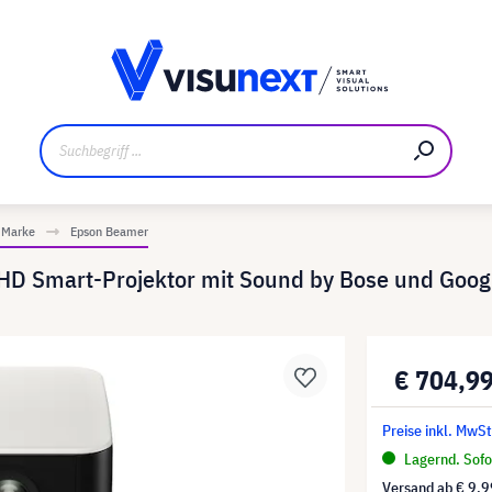
ler
Referenzkunden
Jobs und Karriere
Downloads un
 Marke
Epson Beamer
 FHD Smart-Projektor mit Sound by Bose und Goog
€ 704,9
Preise inkl. MwS
Lagernd. Sofor
Versand ab
€ 9,9