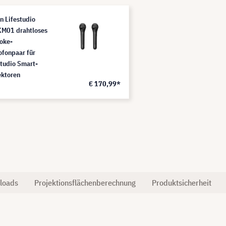
n Lifestudio
M01 drahtloses
oke-
ofonpaar für
studio Smart-
ektoren
€ 170,99*
loads
Projektionsflächenberechnung
Produktsicherheit