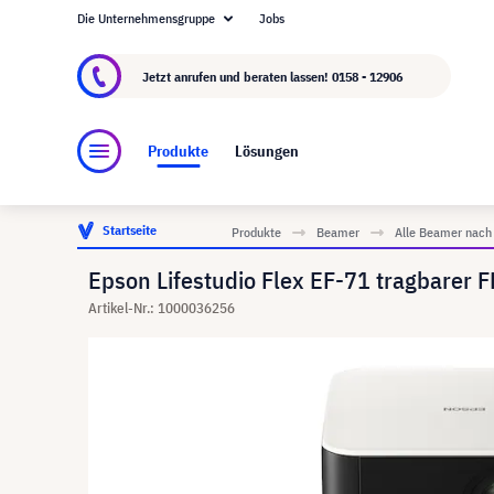
Die Unternehmensgruppe
Jobs
Über visunext.at
Die visunext Group
Herstel
Jetzt anrufen und beraten lassen!
0158 - 12906
Produkte
Lösungen
Startseite
Produkte
Beamer
Alle Beamer nach
Epson Lifestudio Flex EF-71 tragbarer
Artikel-Nr.: 1000036256