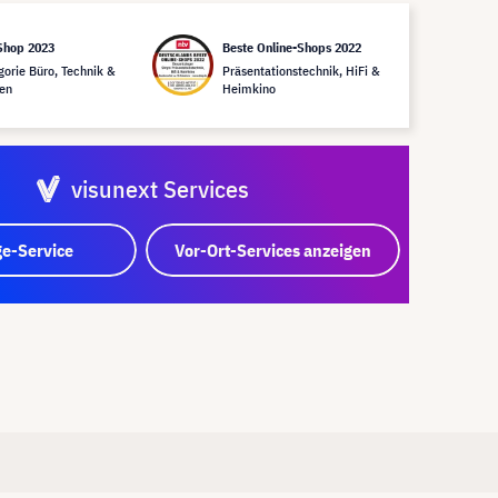
Shop 2023
Beste Online-Shops 2022
gorie Büro, Technik &
Präsentationstechnik, HiFi &
en
Heimkino
visunext Services
e-Service
Vor-Ort-Services anzeigen