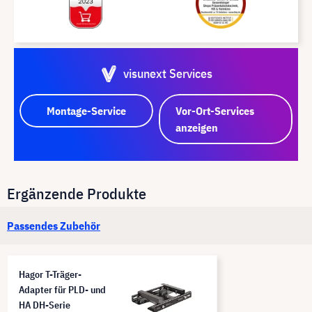
visunext Services
Montage-Service
Vor-Ort-Services
anzeigen
Ergänzende Produkte
Passendes Zubehör
Hagor T-Träger-
Adapter für PLD- und
HA DH-Serie