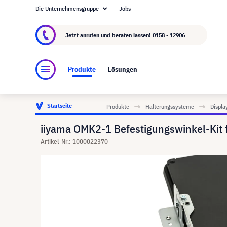
Die Unternehmensgruppe
Jobs
Über visunext.at
Die visunext Group
Herstel
Jetzt anrufen und beraten lassen!
0158 - 12906
Produkte
Lösungen
Startseite
Produkte
Halterungssysteme
Displa
iiyama OMK2-1 Befestigungswinkel-Kit 
Artikel-Nr.: 1000022370