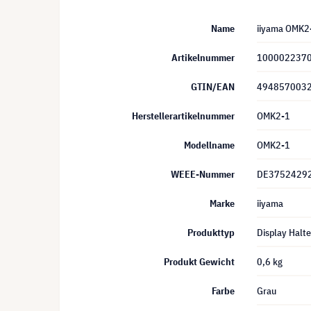
Name
iiyama OMK2-
Artikelnummer
100002237
GTIN/EAN
494857003
Herstellerartikelnummer
OMK2-1
Modellname
OMK2-1
WEEE-Nummer
DE3752429
Marke
iiyama
Produkttyp
Display Halt
Produkt Gewicht
0,6 kg
Farbe
Grau