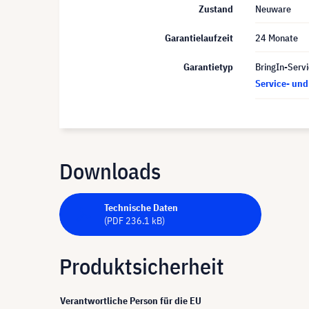
Zustand
Neuware
Garantielaufzeit
24 Monate
Garantietyp
BringIn-Servi
Service- un
Downloads
Technische Daten
(PDF 236.1 kB)
Produktsicherheit
Verantwortliche Person für die EU