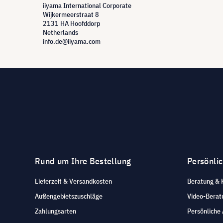
iiyama International Corporate
Wijkermeerstraat 8
2131 HA Hoofddorp
Netherlands
info.de@iiyama.com
Rund um Ihre Bestellung
Persönli
Lieferzeit & Versandkosten
Beratung & 
Außengebietszuschläge
Video-Berat
Zahlungsarten
Persönliche