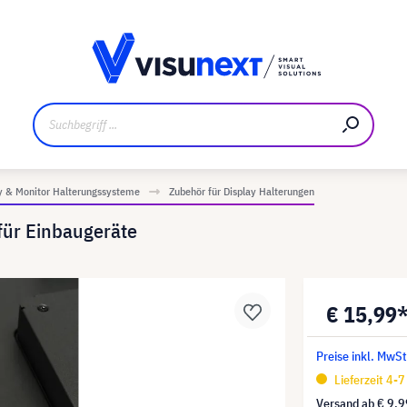
ler
Referenzkunden
Jobs und Karriere
Downloads un
y & Monitor Halterungssysteme
Zubehör für Display Halterungen
für Einbaugeräte
€ 15,99
Preise inkl. MwS
Lieferzeit 4-
Versand ab
€ 9,9