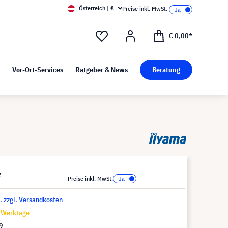
Österreich | €
Preise inkl. MwSt.
d Pressekit
Kunst bei visunext
€ 0,00*
Vor-Ort-Services
Ratgeber & News
Beratung
*
Preise inkl. MwSt.
t. zzgl. Versandkosten
7 Werktage
9