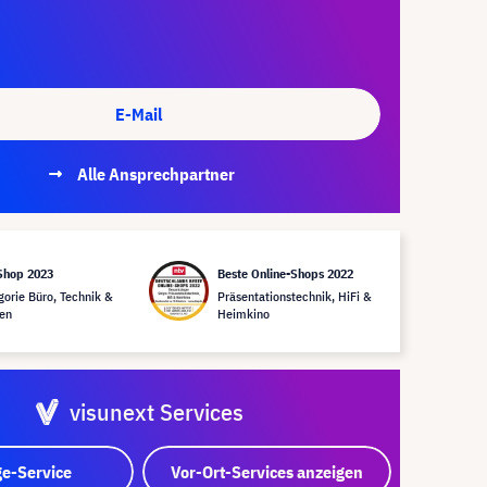
E-Mail
Alle Ansprechpartner
Shop 2023
Beste Online-Shops 2022
gorie Büro, Technik &
Präsentationstechnik, HiFi &
en
Heimkino
visunext Services
e-Service
Vor-Ort-Services anzeigen