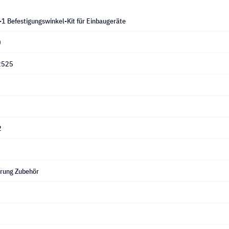
1 Befestigungswinkel-Kit für Einbaugeräte
0
2525
2
erung Zubehör