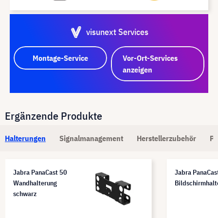
visunext Services
Montage-Service
Vor-Ort-Services
anzeigen
Ergänzende Produkte
Halterungen
Signalmanagement
Herstellerzubehör
Pa
Jabra PanaCast 50
Jabra PanaCas
Wandhalterung
Bildschirmhalt
schwarz