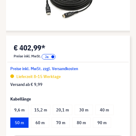
€ 402,99*
Preise inkl. MwSt.
Preise inkl. MwSt. zzgl. Versandkosten
Lieferzeit 8-15 Werktage
Versand ab
€ 9,99
Kabellänge
9,6 m
15,2 m
20,1 m
30 m
40 m
50 m
60 m
70 m
80 m
90 m