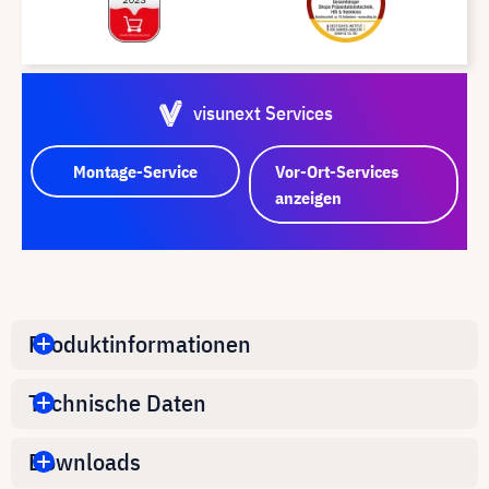
visunext Services
Montage-Service
Vor-Ort-Services
anzeigen
Produktinformationen
Technische Daten
Downloads