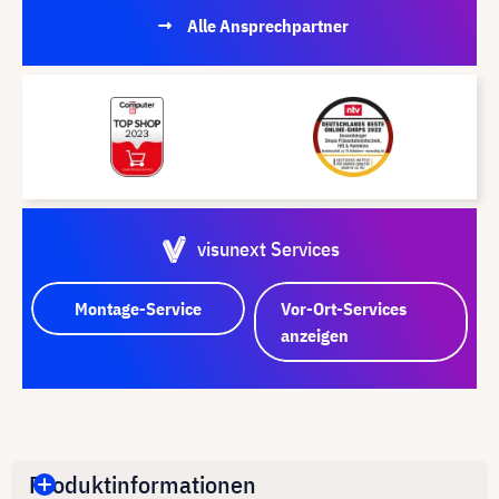
Alle Ansprechpartner
visunext Services
Montage-Service
Vor-Ort-Services
anzeigen
Produktinformationen