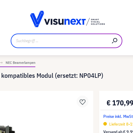
ler
Referenzkunden
Jobs und Karriere
Downloads un
NEC Beamerlampen
kompatibles Modul (ersetzt: NP04LP)
€ 170,9
Preise inkl. MwS
Lieferzeit 8-
Versand ab
€ 9,9