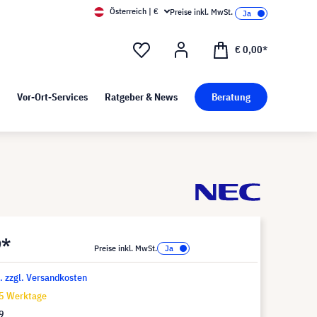
Österreich | €
Preise inkl. MwSt.
d Pressekit
Kunst bei visunext
€ 0,00*
Vor-Ort-Services
Ratgeber & News
Beratung
9*
Preise inkl. MwSt.
t. zzgl. Versandkosten
15 Werktage
9