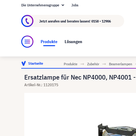
Die Unternehmensgruppe
Jobs
Über visunext.at
Die visunext Group
Herstel
Jetzt anrufen und beraten lassen!
0158 - 12906
Produkte
Lösungen
Startseite
Produkte
Zubehör
Beamerlampen
Ersatzlampe für Nec NP4000, NP4001 - 
Artikel-Nr.: 1120175