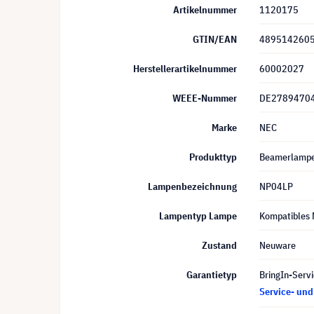
Artikelnummer
1120175
GTIN/EAN
489514260
Herstellerartikelnummer
60002027
WEEE-Nummer
DE2789470
Marke
NEC
Produkttyp
Beamerlamp
Lampenbezeichnung
NP04LP
Lampentyp Lampe
Kompatibles 
Zustand
Neuware
Garantietyp
BringIn-Servi
Service- un