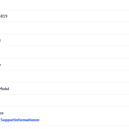
5819
4
e
Modul
ce
d Supportinformationen