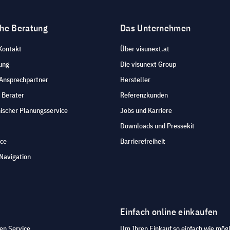
che Beratung
Das Unternehmen
Kontakt
Über visunext.at
ung
Die visunext Group
 Ansprechpartner
Hersteller
 Berater
Referenzkunden
ischer Planungsservice
Jobs und Karriere
Downloads und Pressekit
ice
Barrierefreiheit
Navigation
Einfach online einkaufen
en Service.
Um Ihren Einkauf so einfach wie mögl