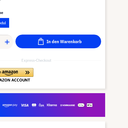
pe
odul
In den Warenkorb
Express-Checkout