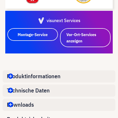
visunext Services
Montage-Service
Vor-Ort-Services
anzeigen
Produktinformationen
Technische Daten
Downloads