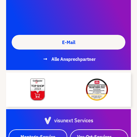
E-Mail
Alle Ansprechpartner
visunext Services
Montage-Service
Vor-Ort-Services