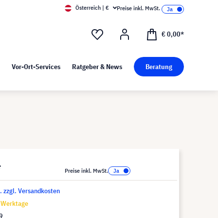
Österreich | €
Preise inkl. MwSt.
d Pressekit
Kunst bei visunext
€ 0,00*
Vor-Ort-Services
Ratgeber & News
Beratung
*
Preise inkl. MwSt.
t. zzgl. Versandkosten
8 Werktage
9