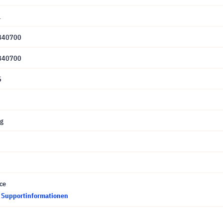
1
840700
840700
5
ng
ce
d Supportinformationen