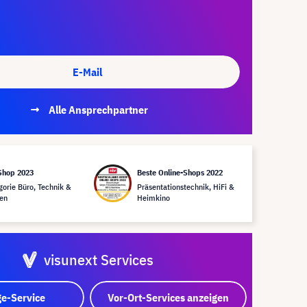
E-Mail
Alle Ansprechpartner
Shop 2023
Beste Online-Shops 2022
gorie Büro, Technik &
Präsentationstechnik, HiFi &
en
Heimkino
visunext Services
e-Service
Vor-Ort-Services anzeigen