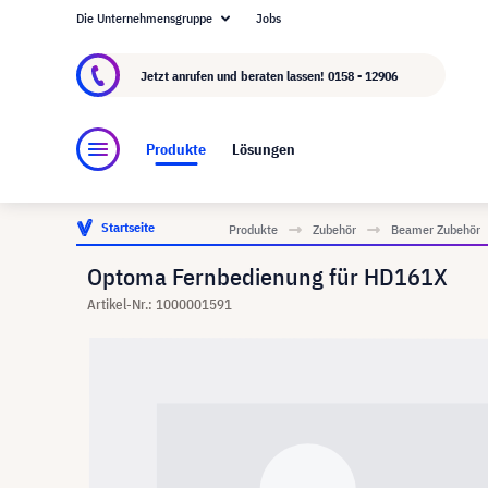
Die Unternehmensgruppe
Jobs
Über visunext.at
Die visunext Group
Herstel
Jetzt anrufen und beraten lassen!
0158 - 12906
Produkte
Lösungen
Startseite
Produkte
Zubehör
Beamer Zubehör
Optoma Fernbedienung für HD161X
Artikel-Nr.: 1000001591