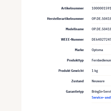
Artikelnummer
100000159
Herstellerartikelnummer
OP.DE.5041
Modellname
OP.DE.5041
WEEE-Nummer
DE6402724
Marke
Optoma
Produkttyp
Fernbedienu
Produkt Gewicht
1 kg
Zustand
Neuware
Garantietyp
BringIn-Servi
Service- un