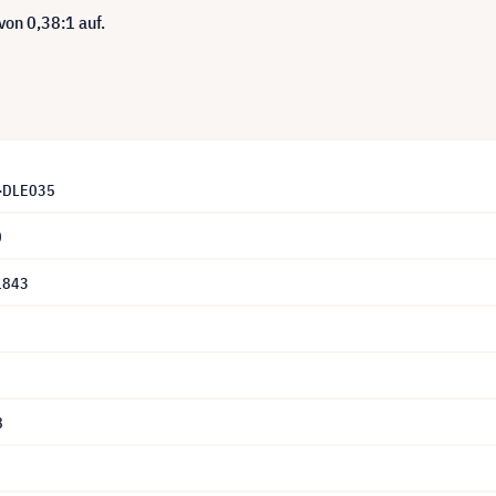
von 0,38:1 auf.
T-DLE035
0
1843
8