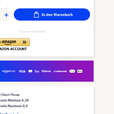
In den Warenkorb
Express-Checkout
p Short-Throw
sratio Minimum 0,38
sratio Maximum 0,4