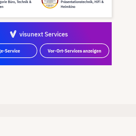
gorie Büro, Technik &
Präsentationstechnik, HiFi &
en
Heimkino
visunext Services
e-Service
Vor-Ort-Services anzeigen