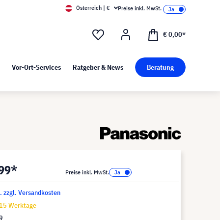
Österreich | €
Preise inkl. MwSt.
d Pressekit
Kunst bei visunext
€ 0,00*
Vor-Ort-Services
Ratgeber & News
Beratung
,99*
Preise inkl. MwSt.
t. zzgl. Versandkosten
-15 Werktage
9