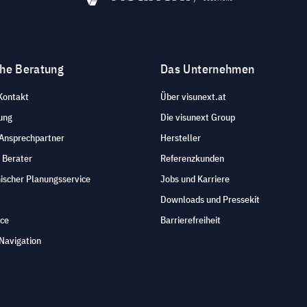
che Beratung
Das Unternehmen
Kontakt
Über visunext.at
ung
Die visunext Group
 Ansprechpartner
Hersteller
 Berater
Referenzkunden
ischer Planungsservice
Jobs und Karriere
Downloads und Pressekit
ice
Barrierefreiheit
Navigation