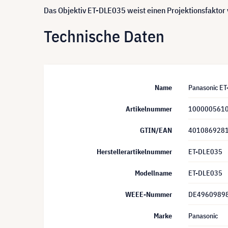
Das Objektiv ET-DLE035 weist einen Projektionsfaktor 
Technische Daten
Name
Panasonic E
Artikelnummer
100000561
GTIN/EAN
401086928
Herstellerartikelnummer
ET-DLE035
Modellname
ET-DLE035
WEEE-Nummer
DE4960989
Marke
Panasonic