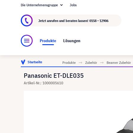
Die Unternehmensgruppe
Jobs
Über visunext.at
Die visunext Group
Herstel
Jetzt anrufen und beraten lassen!
0158 - 12906
Produkte
Lösungen
Startseite
Produkte
Zubehör
Beamer Zubehör
Panasonic ET-DLE035
Artikel-Nr.: 1000005610