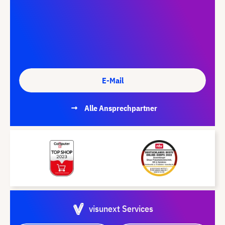
E-Mail
Alle Ansprechpartner
visunext Services