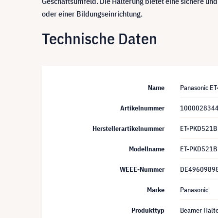
Geschäftsumfeld. Die Halterung bietet eine sichere un
oder einer Bildungseinrichtung.
Technische Daten
Name
Panasonic ET
Artikelnummer
100002834
Herstellerartikelnummer
ET-PKD521B
Modellname
ET-PKD521B
WEEE-Nummer
DE4960989
Marke
Panasonic
Produkttyp
Beamer Halt