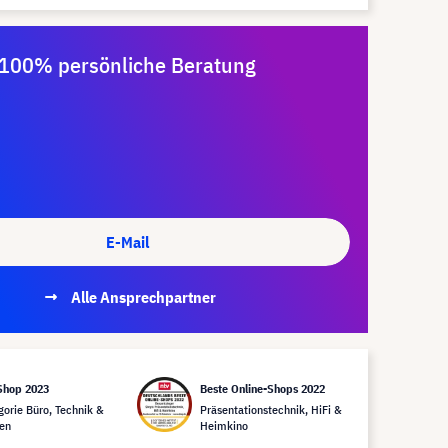
100% persönliche Beratung
E-Mail
Alle Ansprechpartner
Shop 2023
Beste Online-Shops 2022
gorie Büro, Technik &
Präsentationstechnik, HiFi &
en
Heimkino