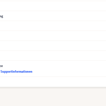
ung
ce
d Supportinformationen