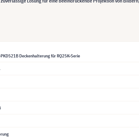
d zuverlässige Lösung für eine beeindruckende Projektion von Bilde
-PKD521B Deckenhalterung für RQ25K-Serie
4
8
erung