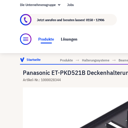
Die Unternehmensgruppe
Jobs
Über visunext.at
Die visunext Group
Herstel
Jetzt anrufen und beraten lassen!
0158 - 12906
Produkte
Lösungen
Startseite
Produkte
Halterungssysteme
Beame
Panasonic ET-PKD521B Deckenhalterun
Artikel-Nr.: 1000028344