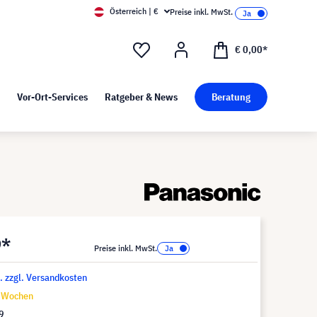
Österreich | €
Preise inkl. MwSt.
d Pressekit
Kunst bei visunext
€ 0,00*
Vor-Ort-Services
Ratgeber & News
Beratung
9*
Preise inkl. MwSt.
t. zzgl. Versandkosten
9 Wochen
9