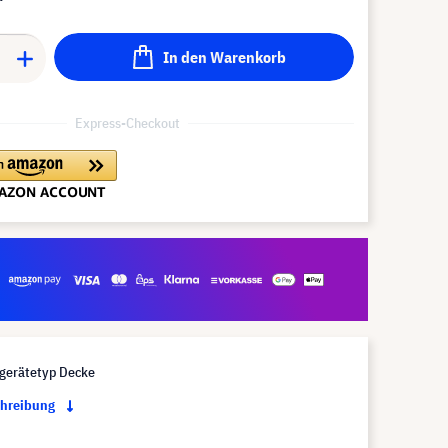
In den Warenkorb
Express-Checkout
gerätetyp Decke
chreibung