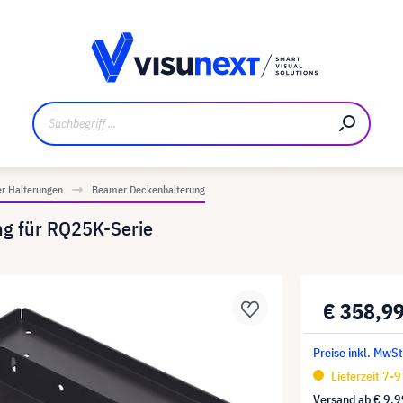
ler
Referenzkunden
Jobs und Karriere
Downloads un
r Halterungen
Beamer Deckenhalterung
g für RQ25K-Serie
€ 358,9
Preise inkl. MwS
Lieferzeit 7-
Versand ab
€ 9,9