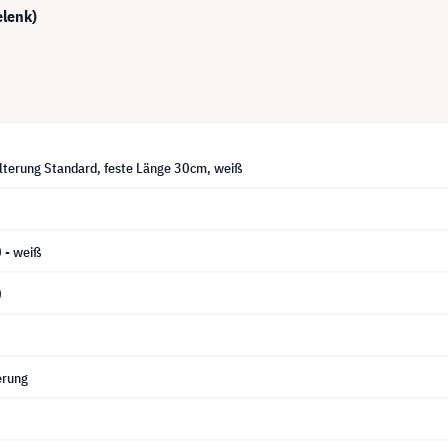
elenk)
terung Standard, feste Länge 30cm, weiß
 - weiß
0
erung