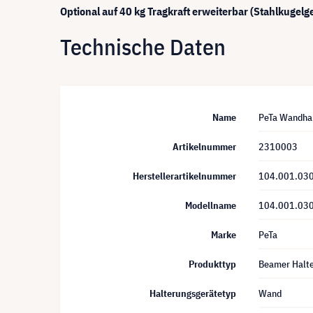
Optional auf 40 kg Tragkraft erweiterbar (Stahlkugelg
Technische Daten
Name
PeTa Wandhal
Artikelnummer
2310003
Herstellerartikelnummer
104.001.030
Modellname
104.001.03
Marke
PeTa
Produkttyp
Beamer Halt
Halterungsgerätetyp
Wand