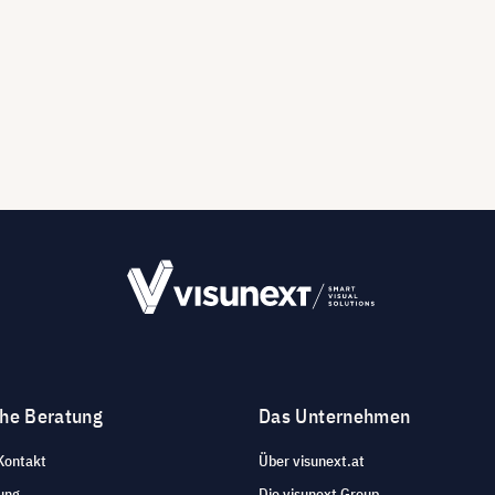
che Beratung
Das Unternehmen
Kontakt
Über visunext.at
ung
Die visunext Group