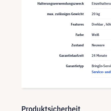
Halterungsverwendungszweck
Einzelhalter
max. zulässiges Gewicht
20 kg
Features
Drehbar
, hö
Farbe
Weiß
Zustand
Neuware
Garantielaufzeit
24 Monate
Garantietyp
BringIn-Servi
Service- un
Produktsicherheit