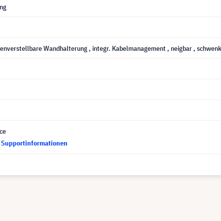
ung
henverstellbare Wandhalterung
, integr. Kabelmanagement
, neigbar
, schwen
ce
d Supportinformationen