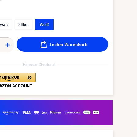
hwarz
Silber
Weiß
In den Warenkorb
Express-Checkout