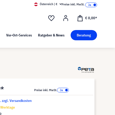
Österreich | €
Preise inkl. MwSt.
d Pressekit
Kunst bei visunext
€ 0,00*
Vor-Ort-Services
Ratgeber & News
Beratung
9*
Preise inkl. MwSt.
t. zzgl. Versandkosten
8 Werktage
9