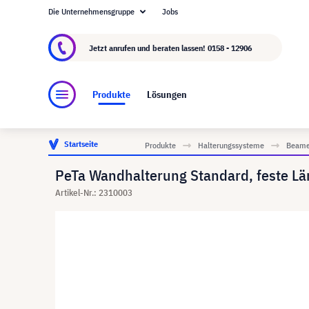
Die Unternehmensgruppe
Jobs
Über visunext.at
Die visunext Group
Herstel
Jetzt anrufen und beraten lassen!
0158 - 12906
Produkte
Lösungen
Startseite
Produkte
Halterungssysteme
Beame
PeTa Wandhalterung Standard, feste L
Artikel-Nr.: 2310003