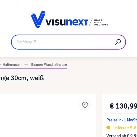
ler
Referenzkunden
Jobs und Karriere
Downloads un
r Halterungen
Beamer Wandhalterung
änge 30cm, weiß
€ 130,9
Preise inkl. MwS
Lieferzeit 5-
Versand ab
€ 9,9