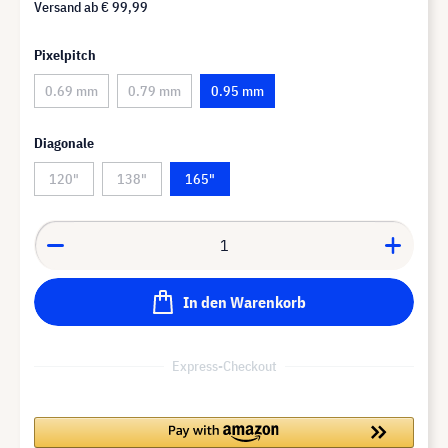
Versand ab
€ 99,99
Pixelpitch
0.69 mm
0.79 mm
0.95 mm
Diagonale
120"
138"
165"
In den Warenkorb
Express-Checkout