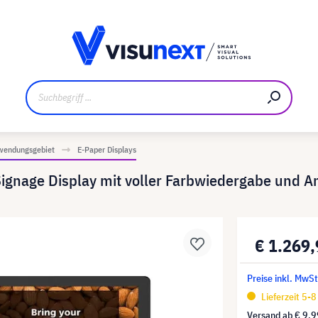
ler
Referenzkunden
Jobs und Karriere
Downloads un
wendungsgebiet
E-Paper Displays
ignage Display mit voller Farbwiedergabe und A
€ 1.269
Preise inkl. MwS
Lieferzeit 5-
Versand ab
€ 9,9