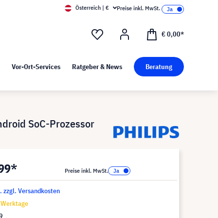
Österreich | €
Preise inkl. MwSt.
d Pressekit
Kunst bei visunext
€ 0,00*
Vor-Ort-Services
Ratgeber & News
Beratung
ndroid SoC-Prozessor
,99*
Preise inkl. MwSt.
t. zzgl. Versandkosten
8 Werktage
9