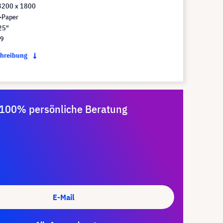
3200 x 1800
-Paper
25"
:9
chreibung
100% persönliche Beratung
E-Mail