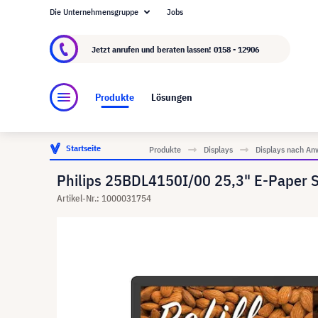
Die Unternehmensgruppe
Jobs
Über visunext.at
Die visunext Group
Herstel
Jetzt anrufen und beraten lassen!
0158 - 12906
Produkte
Lösungen
Startseite
Produkte
Displays
Displays nach An
Philips 25BDL4150I/00 25,3" E-Paper S
Artikel-Nr.: 1000031754