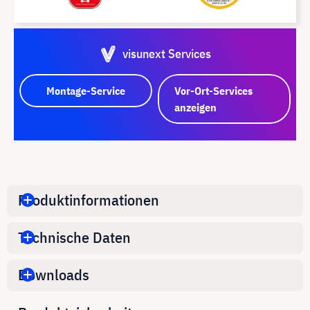
visunext Services
Montage-Service
Vor-Ort-Services
anzeigen
Produktinformationen
Technische Daten
Downloads