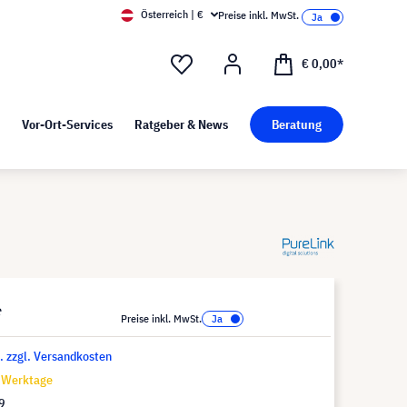
Österreich | €
Preise inkl. MwSt.
d Pressekit
Kunst bei visunext
€ 0,00*
Vor-Ort-Services
Ratgeber & News
Beratung
*
Preise inkl. MwSt.
t. zzgl. Versandkosten
8 Werktage
9