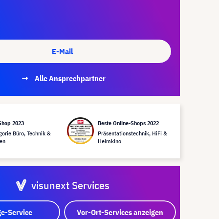
E-Mail
Alle Ansprechpartner
Shop 2023
Beste Online-Shops 2022
gorie Büro, Technik &
Präsentationstechnik, HiFi &
en
Heimkino
visunext Services
e-Service
Vor-Ort-Services anzeigen