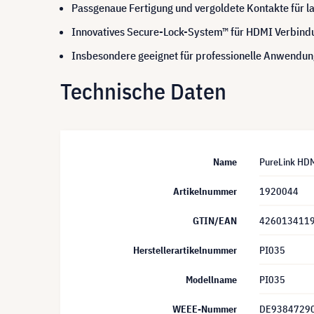
Passgenaue Fertigung und vergoldete Kontakte für la
Innovatives Secure-Lock-System™ für HDMI Verbind
Insbesondere geeignet für professionelle Anwendung
Technische Daten
Name
PureLink HDM
Artikelnummer
1920044
GTIN/EAN
426013411
Herstellerartikelnummer
PI035
Modellname
PI035
WEEE-Nummer
DE9384729