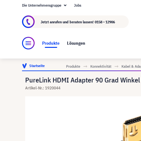
Die Unternehmensgruppe
Jobs
Über visunext.at
Die visunext Group
Herstel
Jetzt anrufen und beraten lassen!
0158 - 12906
Produkte
Lösungen
Startseite
Produkte
Konnektivität
Kabel & Ada
PureLink HDMI Adapter 90 Grad Winkel
Artikel-Nr.: 1920044