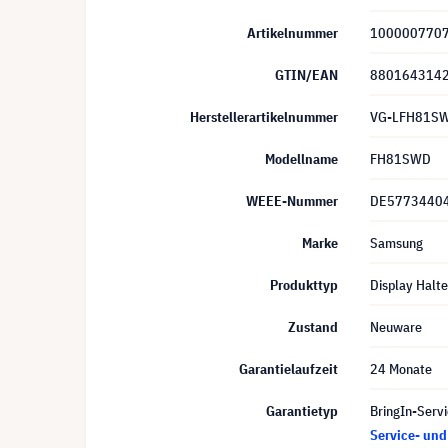
Artikelnummer
100000770
GTIN/EAN
880164314
Herstellerartikelnummer
VG-LFH81S
Modellname
FH81SWD
WEEE-Nummer
DE5773440
Marke
Samsung
Produkttyp
Display Halt
Zustand
Neuware
Garantielaufzeit
24 Monate
Garantietyp
BringIn-Servi
Service- un