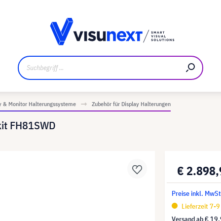
ler
Referenzkunden
Jobs und Karriere
Downloads un
y & Monitor Halterungssysteme
Zubehör für Display Halterungen
kit FH81SWD
€ 2.898
Preise inkl. MwS
Lieferzeit 7-
Versand ab
€ 19