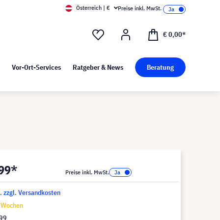
Österreich | €
Preise inkl. MwSt.
d Pressekit
Kunst bei visunext
€ 0,00*
Vor-Ort-Services
Ratgeber & News
Beratung
,99*
Preise inkl. MwSt.
t. zzgl. Versandkosten
9 Wochen
,99