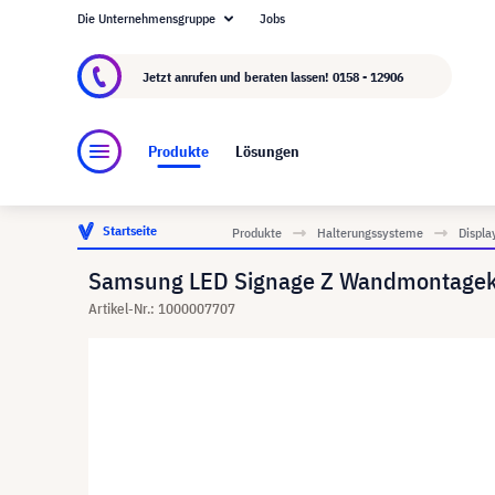
Die Unternehmensgruppe
Jobs
Über visunext.at
Die visunext Group
Herstel
Jetzt anrufen und beraten lassen!
0158 - 12906
Produkte
Lösungen
Startseite
Produkte
Halterungssysteme
Displa
Samsung LED Signage Z Wandmontage
Artikel-Nr.: 1000007707