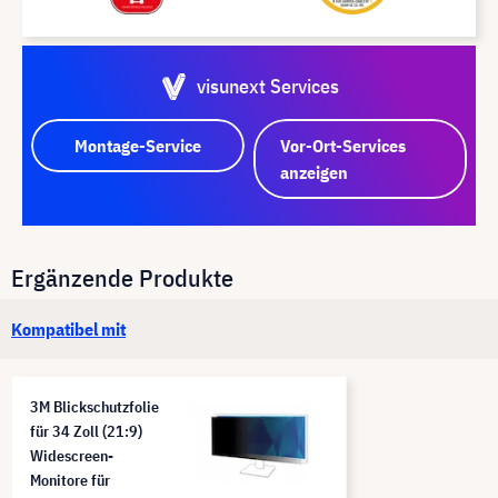
visunext Services
Montage-Service
Vor-Ort-Services
anzeigen
Ergänzende Produkte
Kompatibel mit
3M Blickschutzfolie
für 34 Zoll (21:9)
Widescreen-
Monitore für