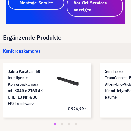
Montage-Service
Vor-Ort-Services
anzeigen
Ergänzende Produkte
Konferenzkameras
Jabra PanaCast 50
Sennheiser
intelligente
TeamConnect B
Konferenzkamera
All-in-One-Vid
mit 3840 x 2160 4K
für mittelgroß
UHD, 13 MP & 30
Räume
FPS in schwarz
€ 926,99*