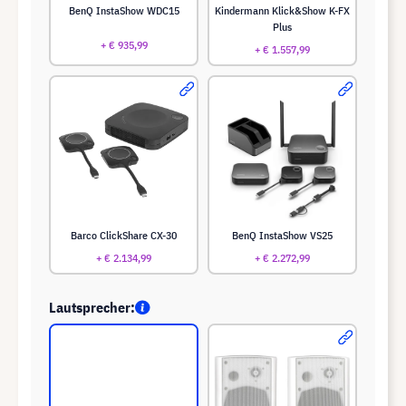
BenQ InstaShow WDC15
Kindermann Klick&Show K-FX
Plus
+ € 935,99
+ € 1.557,99
Barco ClickShare CX-30
BenQ InstaShow VS25
+ € 2.134,99
+ € 2.272,99
Lautsprecher: