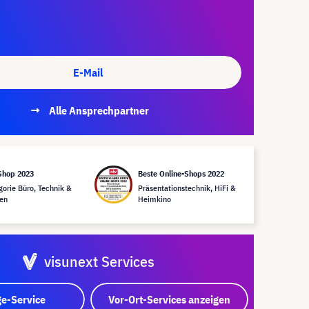
E-Mail
Alle Ansprechpartner
Shop 2023
Beste Online-Shops 2022
gorie Büro, Technik &
Präsentationstechnik, HiFi &
en
Heimkino
visunext Services
e-Service
Vor-Ort-Services anzeigen