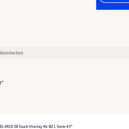
ktsicherheit
3"
L-IR20 IR Touch Overlay für BZ L Serie 43"