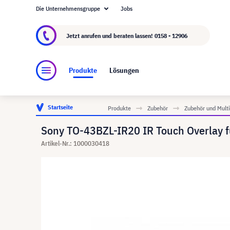
Die Unternehmensgruppe
Jobs
Über visunext.at
Die visunext Group
Herstel
Jetzt anrufen und beraten lassen!
0158 - 12906
Produkte
Lösungen
Startseite
Produkte
Zubehör
Zubehör und Mult
Sony TO-43BZL-IR20 IR Touch Overlay fü
Artikel-Nr.: 1000030418