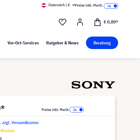
Österreich | €
Preise inkl. MwSt.
d Pressekit
Kunst bei visunext
€ 0,00*
Vor-Ort-Services
Ratgeber & News
Beratung
0*
Preise inkl. MwSt.
t. zzgl. Versandkosten
9 Wochen
9