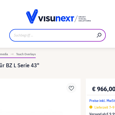
ler
Referenzkunden
Jobs und Karriere
Downloads un
imedia
Touch Overlays
r BZ L Serie 43"
€ 966,0
Preise inkl. MwS
Lieferzeit 7-
Versand ab
€ 9,9