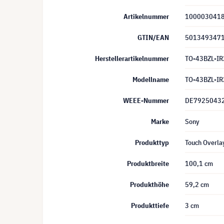
Artikelnummer
100003041
GTIN/EAN
501349347
Herstellerartikelnummer
TO-43BZL-IR
Modellname
TO-43BZL-IR
WEEE-Nummer
DE7925043
Marke
Sony
Produkttyp
Touch Overla
Produktbreite
100,1 cm
Produkthöhe
59,2 cm
Produkttiefe
3 cm