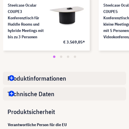
Steelcase Ocular
Steelcase Ocul
COUPE3
COUPE5
Konferenztisch für
Konferenztisch
Huddle Rooms und
kleine Meetin
hybride Meetings mit
mit 5 Personen,
bis zu 3 Personen
Videokonferen
€ 3.569,05*
Produktinformationen
Technische Daten
Produktsicherheit
Verantwortliche Person für die EU