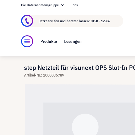
Die Unternehmensgruppe
Jobs
Über visunext.at
Die visunext Group
Herstel
Jetzt anrufen und beraten lassen!
0158 - 12906
Produkte
Lösungen
step Netzteil für visunext OPS Slot-In 
Artikel-Nr.: 1000036789