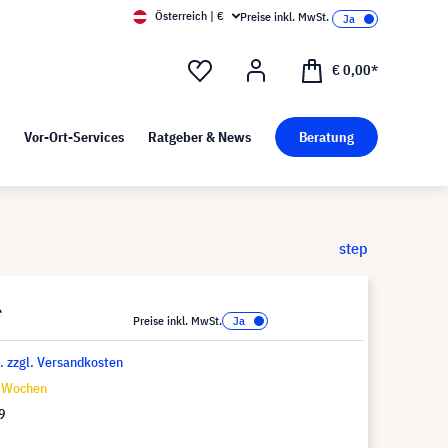
Österreich | €
Preise inkl. MwSt.
d Pressekit
Kunst bei visunext
€ 0,00*
Vor-Ort-Services
Ratgeber & News
Beratung
step
*
Preise inkl. MwSt.
t. zzgl. Versandkosten
9 Wochen
9