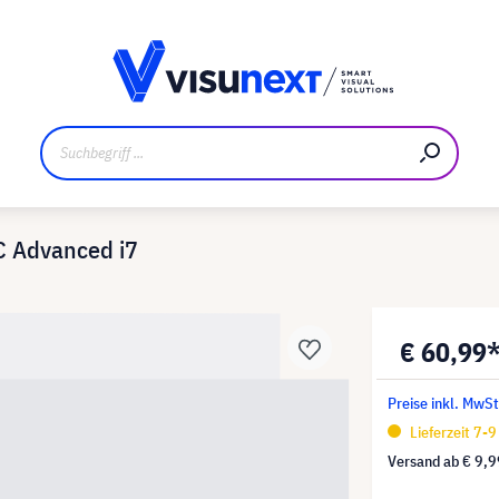
ler
Referenzkunden
Jobs und Karriere
Downloads un
PC Advanced i7
€ 60,99
Preise inkl. MwS
Lieferzeit 7-
Versand ab
€ 9,9