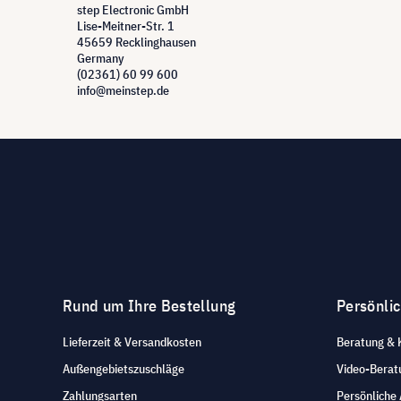
step Electronic GmbH
Lise-Meitner-Str. 1
45659 Recklinghausen
Germany
(02361) 60 99 600
info@meinstep.de
Rund um Ihre Bestellung
Persönli
Lieferzeit & Versandkosten
Beratung & 
Außengebietszuschläge
Video-Berat
Zahlungsarten
Persönliche