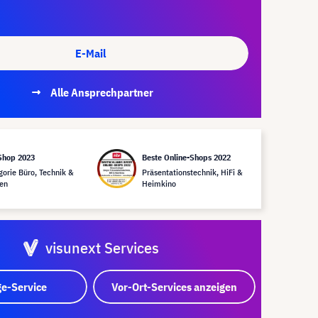
E-Mail
Alle Ansprechpartner
Shop 2023
Beste Online-Shops 2022
gorie Büro, Technik &
Präsentationstechnik, HiFi &
en
Heimkino
visunext Services
e-Service
Vor-Ort-Services anzeigen