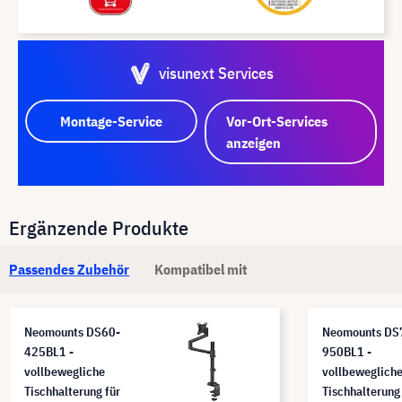
visunext Services
Montage-Service
Vor-Ort-Services
anzeigen
Ergänzende Produkte
Passendes Zubehör
Kompatibel mit
Neomounts DS60-
Neomounts DS
425BL1 -
950BL1 -
vollbewegliche
vollbeweglich
Tischhalterung für
Tischhalterung