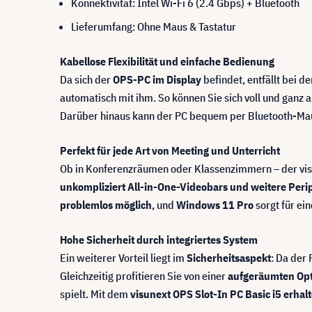
Konnektivität: Intel Wi-Fi 6 (2.4 Gbps) + Bluetooth
Lieferumfang: Ohne Maus & Tastatur
Kabellose Flexibilität und einfache Bedienung
Da sich der
OPS-PC im Display
befindet, entfällt bei de
automatisch mit ihm. So können Sie sich voll und ganz
Darüber hinaus kann der PC bequem per Bluetooth-Maus 
Perfekt für jede Art von Meeting und Unterricht
Ob in Konferenzräumen oder Klassenzimmern – der visu
unkompliziert All-in-One-Videobars und weitere Peri
problemlos möglich
, und
Windows 11 Pro
sorgt für ei
Hohe Sicherheit durch integriertes System
Ein weiterer Vorteil liegt im
Sicherheitsaspekt
: Da der 
Gleichzeitig profitieren Sie von einer
aufgeräumten Opt
spielt. Mit dem
visunext OPS Slot-In PC Basic i5 erhal