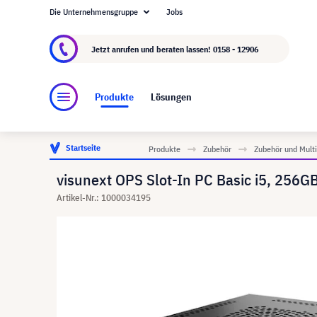
Die Unternehmensgruppe
Jobs
Über visunext.at
Die visunext Group
Herstel
Jetzt anrufen und beraten lassen!
0158 - 12906
Produkte
Lösungen
Startseite
Produkte
Zubehör
Zubehör und Mult
visunext OPS Slot-In PC Basic i5, 256
Artikel-Nr.: 1000034195