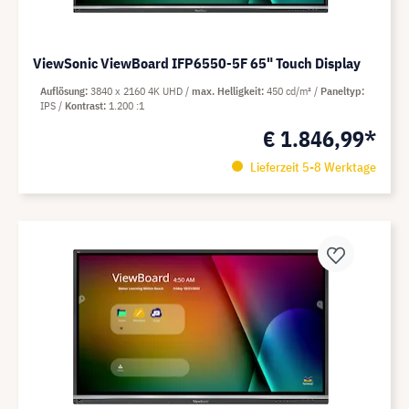
ViewSonic ViewBoard IFP6550-5F 65" Touch Display
Auflösung
3840 x 2160 4K UHD
max. Helligkeit
450 cd/m²
Paneltyp
IPS
Kontrast
1.200 :1
€ 1.846,99*
Lieferzeit 5-8 Werktage