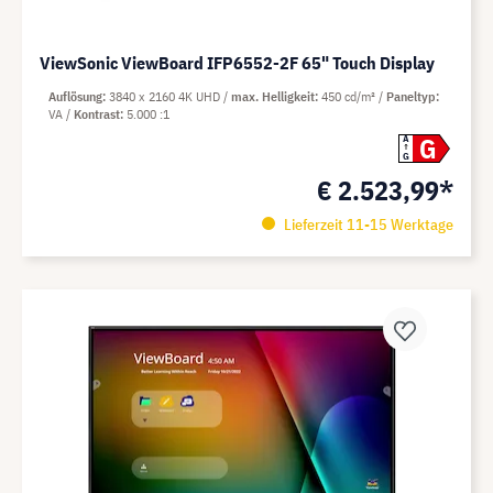
ViewSonic ViewBoard IFP6552-2F 65" Touch Display
Auflösung
3840 x 2160 4K UHD
max. Helligkeit
450 cd/m²
Paneltyp
VA
Kontrast
5.000 :1
G
A
G
€ 2.523,99*
Lieferzeit 11-15 Werktage