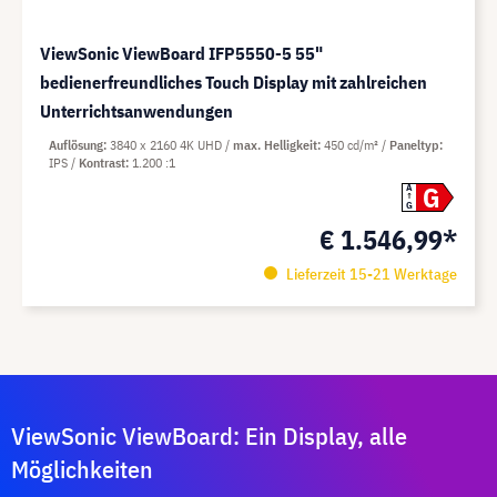
ViewSonic ViewBoard IFP5550-5 55"
bedienerfreundliches Touch Display mit zahlreichen
Unterrichtsanwendungen
Auflösung
3840 x 2160 4K UHD
max. Helligkeit
450 cd/m²
Paneltyp
IPS
Kontrast
1.200 :1
G
A
G
€ 1.546,99*
Lieferzeit 15-21 Werktage
ViewSonic ViewBoard: Ein Display, alle
Möglichkeiten