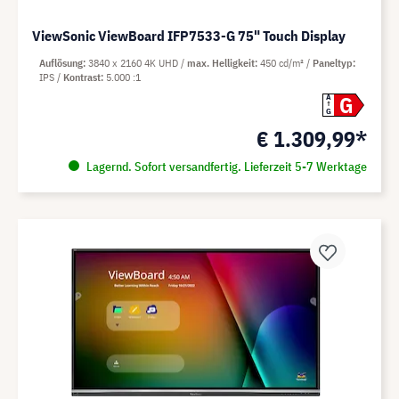
ViewSonic ViewBoard IFP7533-G 75" Touch Display
Auflösung
3840 x 2160 4K UHD
max. Helligkeit
450 cd/m²
Paneltyp
IPS
Kontrast
5.000 :1
G
A
G
€ 1.309,99*
Lagernd. Sofort versandfertig. Lieferzeit 5-7 Werktage